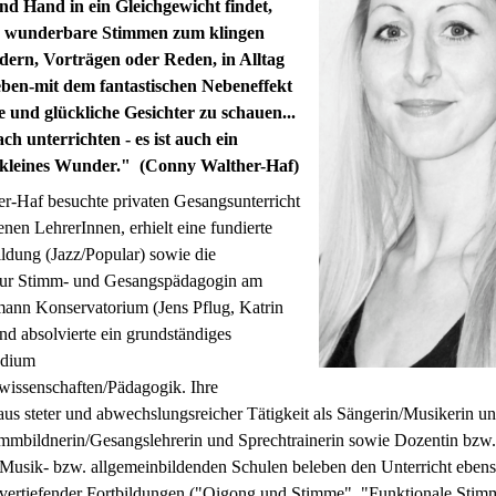
d Hand in ein Gleichgewicht findet,
, wunderbare Stimmen zum klingen
edern, Vorträgen oder Reden, in Alltag
ben-mit dem fantastischen Nebeneffekt
e und glückliche Gesichter zu schauen...
fach unterrichten - es ist auch ein
n kleines Wunder." (Conny Walther-Haf)
r-Haf besuchte privaten Gesangsunterricht
enen LehrerInnen, erhielt eine fundierte
ldung (Jazz/Popular) sowie die
zur Stimm- und Gesangspädagogin am
ann Konservatorium (Jens Pflug, Katrin
d absolvierte ein grundständiges
udium
issenschaften/Pädagogik.
Ihre
us steter und abwechslungsreicher Tätigkeit als Sängerin/Musikerin und
immbildnerin/Gesangslehrerin und Sprechtrainerin sowie Dozentin bzw.
 Musik- bzw. allgemeinbildenden Schulen beleben den Unterricht ebens
 vertiefender Fortbildungen ("Qigong und Stimme", "Funktionale Stimm