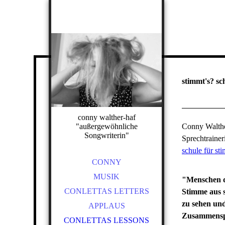
stimmt's? sc
conny walther-haf
"außergewöhnliche
Conny Walthe
Songwriterin"
Sprechtraine
schule für s
CONNY
MUSIK
"Menschen da
CONLETTAS LETTERS
Stimme aus s
zu sehen und
APPLAUS
Zusammenspi
CONLETTAS LESSONS