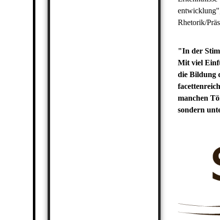
entwicklung"
Rhetorik/Prä
"In der Sti
Mit viel Ein
die Bildung 
facettenreic
manchen Töne
sondern unte