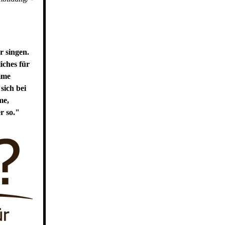
r singen.
iches für
imme
sich bei
me,
r so."