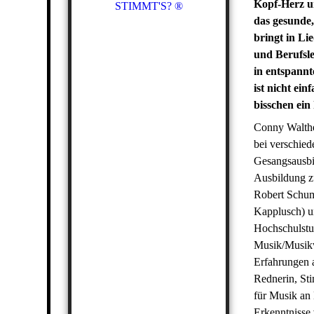
Kopf-Herz un
STIMMT'S? ®
das gesunde
bringt in Li
und Berufsle
in entspannt
ist nicht ein
bisschen ei
Conny Walthe
bei verschied
Gesangsausbi
Ausbildung 
Robert Schum
Kapplusch) un
Hochschulst
Musik/Musikw
Erfahrungen a
Rednerin, St
für Musik an
Erkenntnisse