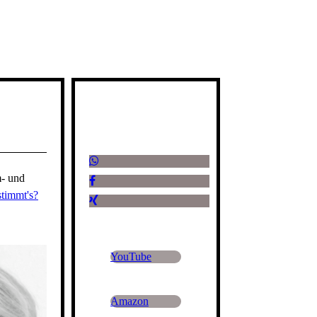
m- und
stimmt's?
YouTube
Amazon